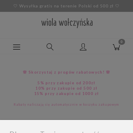
🤍
Wysyłka gratis na terenie Polski od 500 zł
🤍
🌸 Skorzystaj z progów rabatowych! 🌸
5% przy zakupie od 200zł
10% przy zakupie od 500 zł
15% przy zakupie od 1000 zł
Rabaty naliczają się automatycznie w koszyku zakupowym