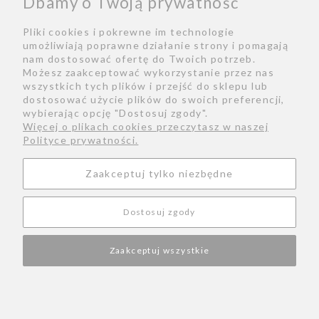
Dbamy o Twoją prywatność
Pliki cookies i pokrewne im technologie
Ten produkt jest niedostępny.
umożliwiają poprawne działanie strony i pomagają
nam dostosować ofertę do Twoich potrzeb.
Możesz zaakceptować wykorzystanie przez nas
wszystkich tych plików i przejść do sklepu lub
dostosować użycie plików do swoich preferencji,
Bio
Zwroty
Kontakt
Regulamin
wybierając opcję "Dostosuj zgody".
Więcej o plikach cookies przeczytasz w naszej
Polityka prywatności
Formy płatności
Polityce prywatności.
Konserwacja biżuterii
Rozmiarówka
Facebook
Zaakceptuj tylko niezbędne
Instagram
Dostosuj zgody
|
DESIGNER@WIOLAWOLCZYNSKA.PL
|
602
WIOLA WOŁCZYŃSKA
TEL:
73 60 57
|
1181377280
NIP:
Zaakceptuj wszystkie
Pokaż pełną wersję strony