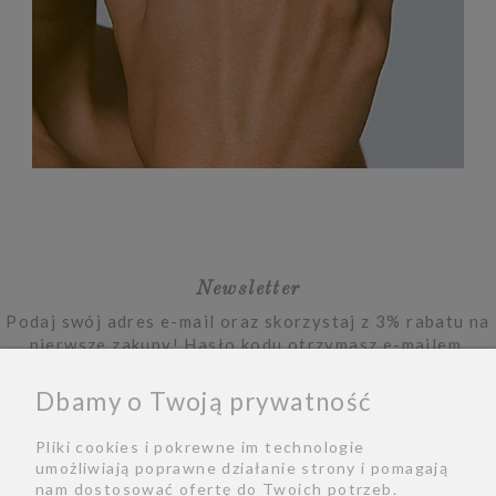
Newsletter
Podaj swój adres e-mail oraz skorzystaj z 3% rabatu na
pierwsze zakupy! Hasło kodu otrzymasz e-mailem.
Dbamy o Twoją prywatność
Zapisz się
Pliki cookies i pokrewne im technologie
umożliwiają poprawne działanie strony i pomagają
nam dostosować ofertę do Twoich potrzeb.