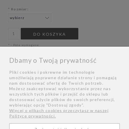
*
Rozmiar:
DO KOSZYKA
*
- Pole wymagane
WYSYŁKA W:
1 - 4 DNI
Dbamy o Twoją prywatność
ZAPYTAJ O PRODUKT
Pliki cookies i pokrewne im technologie
POLEĆ ZNAJOMEMU
umożliwiają poprawne działanie strony i pomagają
nam dostosować ofertę do Twoich potrzeb.
Możesz zaakceptować wykorzystanie przez nas
wszystkich tych plików i przejść do sklepu lub
dostosować użycie plików do swoich preferencji,
Bio
Zwroty
Kontakt
Regulamin
wybierając opcję "Dostosuj zgody".
Więcej o plikach cookies przeczytasz w naszej
Polityka prywatności
Formy płatności
Polityce prywatności.
Konserwacja biżuterii
Rozmiarówka
Facebook