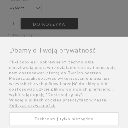
DO KOSZYKA
*
- Pole wymagane
WYSYŁKA W:
1 - 4 DNI
Dbamy o Twoją prywatność
ZAPYTAJ O PRODUKT
Pliki cookies i pokrewne im technologie
POLEĆ ZNAJOMEMU
umożliwiają poprawne działanie strony i pomagają
nam dostosować ofertę do Twoich potrzeb.
Możesz zaakceptować wykorzystanie przez nas
wszystkich tych plików i przejść do sklepu lub
dostosować użycie plików do swoich preferencji,
Bio
Zwroty
Kontakt
Regulamin
wybierając opcję "Dostosuj zgody".
Więcej o plikach cookies przeczytasz w naszej
Polityka prywatności
Formy płatności
Polityce prywatności.
Konserwacja biżuterii
Rozmiarówka
Facebook
Zaakceptuj tylko niezbędne
Instagram