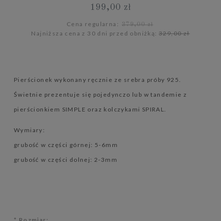
199,00 zł
Cena regularna:
379,00 zł
Najniższa cena z 30 dni przed obniżką:
329,00 zł
Pierścionek wykonany ręcznie ze srebra próby 925.
Świetnie prezentuje się pojedynczo lub w tandemie z
pierścionkiem SIMPLE oraz kolczykami SPIRAL.
Wymiary:
grubość w części górnej: 5-6mm
grubość w części dolnej: 2-3mm
*
Rozmiar: